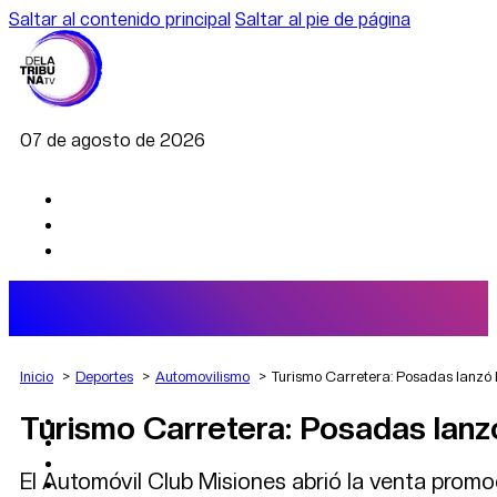
Saltar al contenido principal
Saltar al pie de página
07 de agosto de 2026
Inicio
Deportes
Automovilismo
Turismo Carretera: Posadas lanzó 
Turismo Carretera: Posadas lanz
AGRO
DEPORTES
ECONOMÍA
El Automóvil Club Misiones abrió la venta promoc
POLÍTICA