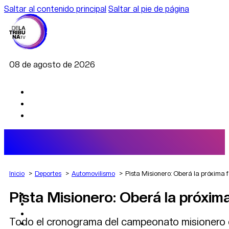
Saltar al contenido principal
Saltar al pie de página
08 de agosto de 2026
Inicio
Deportes
Automovilismo
Pista Misionero: Oberá la próxima 
Pista Misionero: Oberá la próxim
AGRO
DEPORTES
ECONOMÍA
Todo el cronograma del campeonato misionero d
POLÍTICA