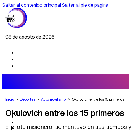
Saltar al contenido principal
Saltar al pie de página
08 de agosto de 2026
Inicio
Deportes
Automovilismo
Okulovich entre los 15 primeros
Okulovich entre los 15 primeros
AGRO
DEPORTES
ECONOMÍA
El piloto misionero se mantuvo en sus tiempos y
POLÍTICA