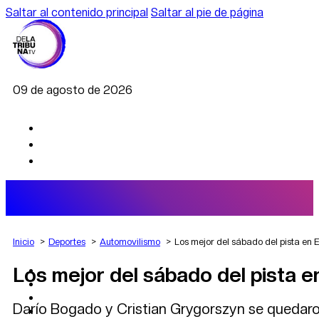
Saltar al contenido principal
Saltar al pie de página
09 de agosto de 2026
Inicio
Deportes
Automovilismo
Los mejor del sábado del pista en 
Los mejor del sábado del pista e
AGRO
DEPORTES
ECONOMÍA
Darío Bogado y Cristian Grygorszyn se quedaro
POLÍTICA