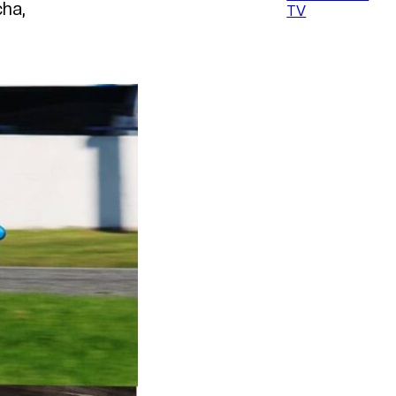
cha,
TV