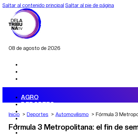
Saltar al contenido principal
Saltar al pie de página
08 de agosto de 2026
AGRO
DEPORTES
ECONOMÍA
Inicio
Deportes
Automovilismo
Fórmula 3 Metropol
POLÍTICA
CAMBIO CLIMÁTICO
Fórmula 3 Metropolitana: el fin de se
DATA FIRME