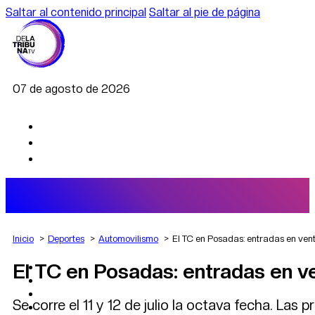
Saltar al contenido principal
Saltar al pie de página
07 de agosto de 2026
Inicio
Deportes
Automovilismo
El TC en Posadas: entradas en ven
El TC en Posadas: entradas en v
AGRO
DEPORTES
ECONOMÍA
Se corre el 11 y 12 de julio la octava fecha. La
POLÍTICA