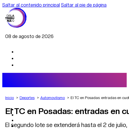
Saltar al contenido principal
Saltar al pie de página
08 de agosto de 2026
Inicio
Deportes
Automovilismo
El TC en Posadas: entradas en cuota
El TC en Posadas: entradas en cu
AGRO
DEPORTES
ECONOMÍA
El segundo lote se extenderá hasta el 2 de julio,
POLÍTICA