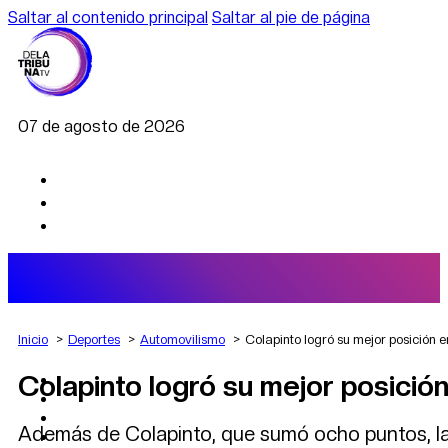
Saltar al contenido principal
Saltar al pie de página
07 de agosto de 2026
Inicio
Deportes
Automovilismo
Colapinto logró su mejor posición 
Colapinto logró su mejor posició
AGRO
DEPORTES
ECONOMÍA
Además de Colapinto, que sumó ocho puntos, la 
POLÍTICA