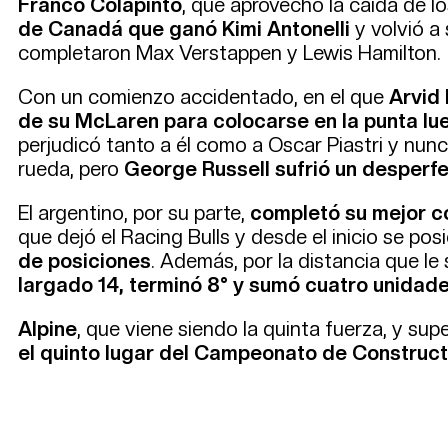
Franco Colapinto
, que aprovechó la caída de 
de Canadá que ganó Kimi Antonelli
y volvió a 
completaron Max Verstappen y Lewis Hamilton.
Con un comienzo accidentado, en el que
Arvid 
de su McLaren para colocarse en la punta lu
perjudicó tanto a él como a Oscar Piastri y nun
rueda, pero
George Russell sufrió un desperfec
El argentino, por su parte,
completó su mejor c
que dejó el Racing Bulls y desde el inicio se po
de posiciones
. Además, por la distancia que le
largado 14, terminó 8° y sumó cuatro unidad
Alpine
, que viene siendo la quinta fuerza, y su
el quinto lugar del Campeonato de Construc