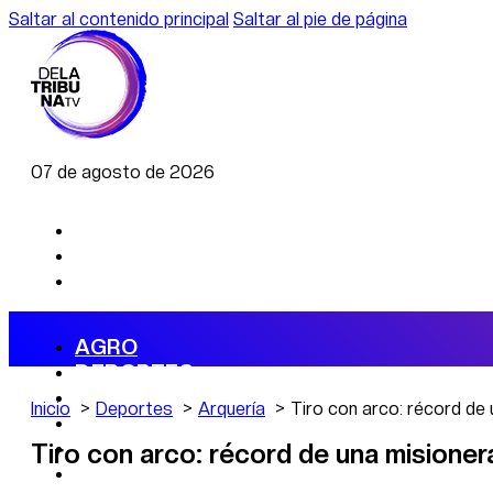
Saltar al contenido principal
Saltar al pie de página
07 de agosto de 2026
AGRO
DEPORTES
ECONOMÍA
Inicio
Deportes
Arquería
Tiro con arco: récord de
POLÍTICA
CAMBIO CLIMÁTICO
Tiro con arco: récord de una misioner
DATA FIRME