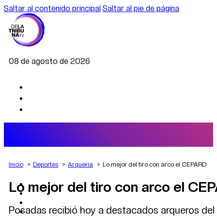
Saltar al contenido principal
Saltar al pie de página
08 de agosto de 2026
Inicio
Deportes
Arquería
Lo mejor del tiro con arco el CEPARD
Lo mejor del tiro con arco el C
AGRO
DEPORTES
ECONOMÍA
Posadas recibió hoy a destacados arqueros del p
POLÍTICA