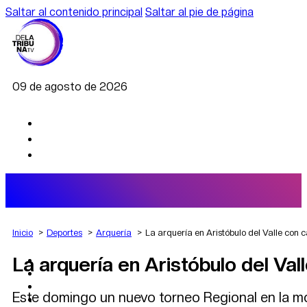
Saltar al contenido principal
Saltar al pie de página
09 de agosto de 2026
Inicio
Deportes
Arquería
La arquería en Aristóbulo del Valle con c
La arquería en Aristóbulo del Val
AGRO
DEPORTES
ECONOMÍA
Este domingo un nuevo torneo Regional en la mo
POLÍTICA