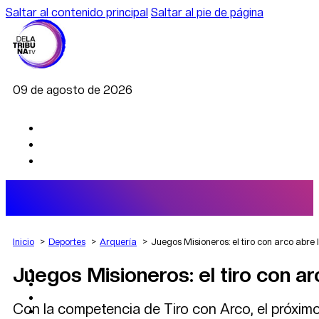
Saltar al contenido principal
Saltar al pie de página
09 de agosto de 2026
Inicio
Deportes
Arquería
Juegos Misioneros: el tiro con arco abre l
Juegos Misioneros: el tiro con ar
AGRO
DEPORTES
ECONOMÍA
Con la competencia de Tiro con Arco, el próxim
POLÍTICA