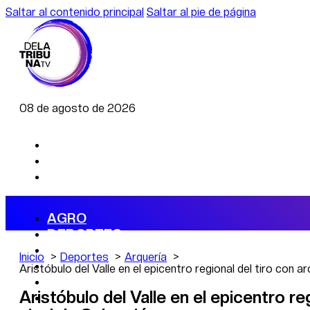
Saltar al contenido principal
Saltar al pie de página
08 de agosto de 2026
AGRO
DEPORTES
ECONOMÍA
Inicio
Deportes
Arquería
POLÍTICA
Aristóbulo del Valle en el epicentro regional del tiro con 
CAMBIO CLIMÁTICO
Aristóbulo del Valle en el epicentro r
DATA FIRME