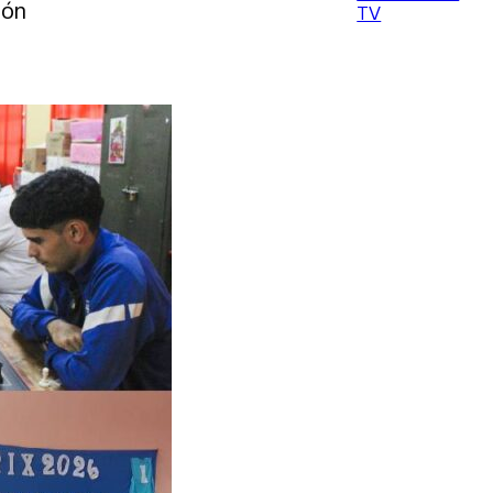
ión
TV