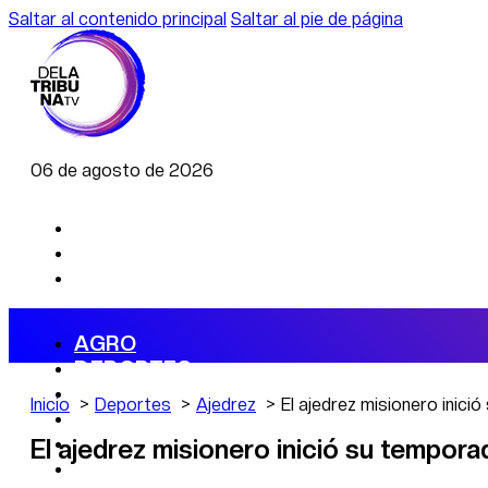
Saltar al contenido principal
Saltar al pie de página
06 de agosto de 2026
AGRO
DEPORTES
ECONOMÍA
Inicio
Deportes
Ajedrez
El ajedrez misionero inic
POLÍTICA
CAMBIO CLIMÁTICO
El ajedrez misionero inició su tempor
DATA FIRME