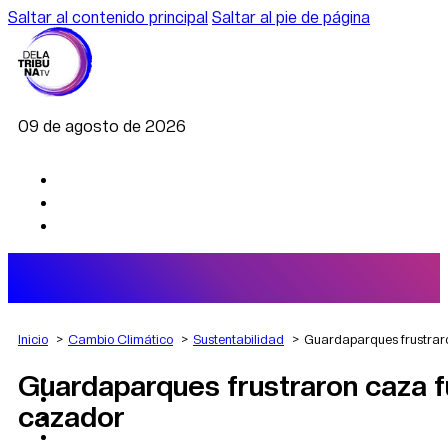
Saltar al contenido principal
Saltar al pie de página
09 de agosto de 2026
Inicio
Cambio Climático
Sustentabilidad
Guardaparques frustraro
Guardaparques frustraron caza fu
AGRO
DEPORTES
cazador
ECONOMÍA
POLÍTICA