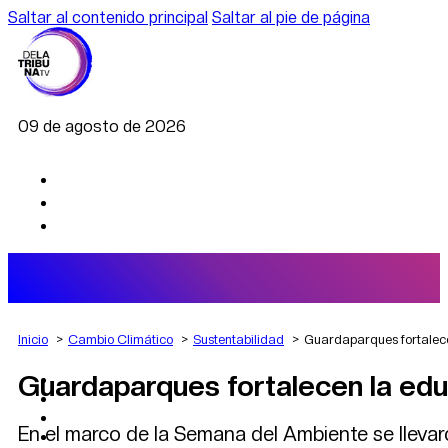
Saltar al contenido principal
Saltar al pie de página
09 de agosto de 2026
Inicio
Cambio Climático
Sustentabilidad
Guardaparques fortalece
Guardaparques fortalecen la educ
AGRO
DEPORTES
ECONOMÍA
En el marco de la Semana del Ambiente se llevar
POLÍTICA