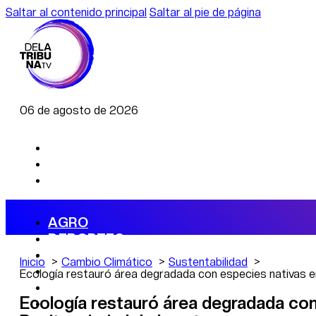
Saltar al contenido principal
Saltar al pie de página
06 de agosto de 2026
AGRO
DEPORTES
ECONOMÍA
Inicio
Cambio Climático
Sustentabilidad
POLÍTICA
Ecología restauró área degradada con especies nativas en
CAMBIO CLIMÁTICO
Ecología restauró área degradada con
DATA FIRME