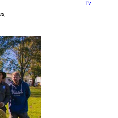
TV
es,