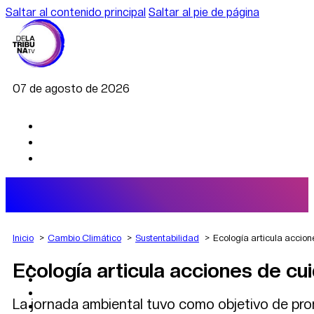
Saltar al contenido principal
Saltar al pie de página
07 de agosto de 2026
Inicio
Cambio Climático
Sustentabilidad
Ecología articula accio
Ecología articula acciones de c
AGRO
DEPORTES
ECONOMÍA
La jornada ambiental tuvo como objetivo de promo
POLÍTICA