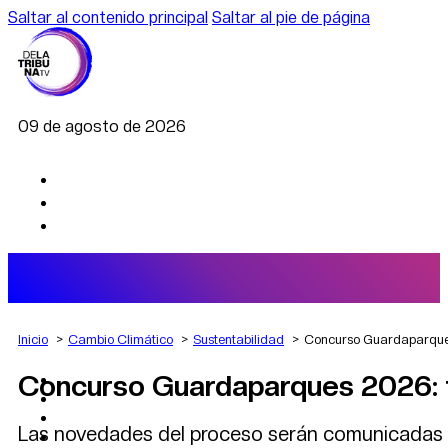
Saltar al contenido principal
Saltar al pie de página
09 de agosto de 2026
Inicio
Cambio Climático
Sustentabilidad
Concurso Guardaparques 
Concurso Guardaparques 2026: fin
AGRO
DEPORTES
ECONOMÍA
Las novedades del proceso serán comunicadas o
POLÍTICA