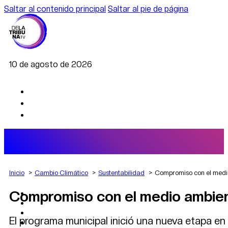
Saltar al contenido principal
Saltar al pie de página
10 de agosto de 2026
Inicio
Cambio Climático
Sustentabilidad
Compromiso con el medi
Compromiso con el medio ambien
AGRO
DEPORTES
ECONOMÍA
El programa municipal inició una nueva etapa en
POLÍTICA