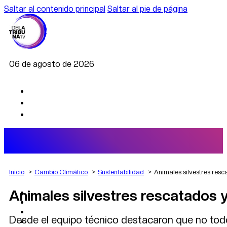
Saltar al contenido principal
Saltar al pie de página
06 de agosto de 2026
Inicio
Cambio Climático
Sustentabilidad
Animales silvestres resc
Animales silvestres rescatados y
AGRO
DEPORTES
ECONOMÍA
Desde el equipo técnico destacaron que no todos
POLÍTICA