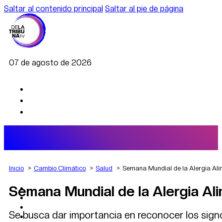
Saltar al contenido principal
Saltar al pie de página
07 de agosto de 2026
Inicio
Cambio Climático
Salud
Semana Mundial de la Alergia Alim
Semana Mundial de la Alergia Ali
AGRO
DEPORTES
ECONOMÍA
Se busca dar importancia en reconocer los sign
POLÍTICA