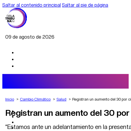
Saltar al contenido principal
Saltar al pie de página
09 de agosto de 2026
Inicio
Cambio Climático
Salud
Registran un aumento del 30 por c
Registran un aumento del 30 por
AGRO
DEPORTES
ECONOMÍA
“Estamos ante un adelantamiento en la presentac
POLÍTICA