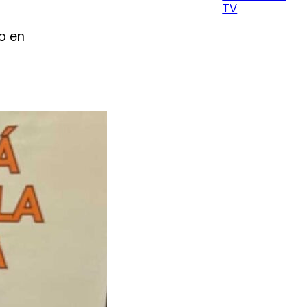
TV
o en