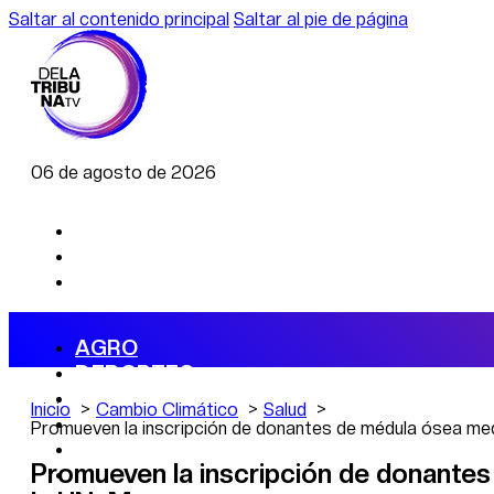
Saltar al contenido principal
Saltar al pie de página
06 de agosto de 2026
AGRO
DEPORTES
ECONOMÍA
Inicio
Cambio Climático
Salud
POLÍTICA
Promueven la inscripción de donantes de médula ósea me
CAMBIO CLIMÁTICO
Promueven la inscripción de donantes
DATA FIRME