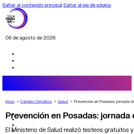
Saltar al contenido principal
Saltar al pie de página
06 de agosto de 2026
Inicio
Cambio Climático
Salud
Prevención en Posadas: jornada de 
Prevención en Posadas: jornada d
AGRO
DEPORTES
ECONOMÍA
El Ministerio de Salud realizó testeos gratuitos y
POLÍTICA