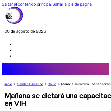
Saltar al contenido principal
Saltar al pie de página
08 de agosto de 2026
Inicio
Cambio Climático
Salud
Mañana se dictará una capacitaci
Mañana se dictará una capacitac
AGRO
DEPORTES
en VIH
ECONOMÍA
POLÍTICA