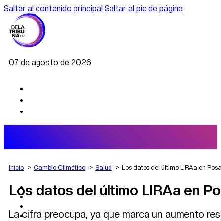
Saltar al contenido principal
Saltar al pie de página
07 de agosto de 2026
Inicio
Cambio Climático
Salud
Los datos del último LIRAa en Pos
Los datos del último LIRAa en P
AGRO
DEPORTES
ECONOMÍA
La cifra preocupa, ya que marca un aumento resp
POLÍTICA