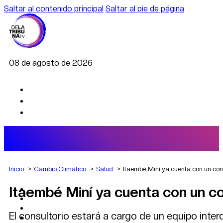
Saltar al contenido principal
Saltar al pie de página
08 de agosto de 2026
Inicio
Cambio Climático
Salud
Itaembé Miní ya cuenta con un con
Itaembé Miní ya cuenta con un co
AGRO
DEPORTES
ECONOMÍA
El consultorio estará a cargo de un equipo inter
POLÍTICA