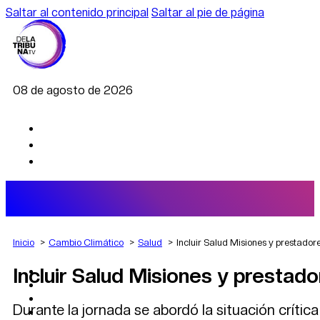
Saltar al contenido principal
Saltar al pie de página
08 de agosto de 2026
Inicio
Cambio Climático
Salud
Incluir Salud Misiones y prestador
Incluir Salud Misiones y prestad
AGRO
DEPORTES
ECONOMÍA
Durante la jornada se abordó la situación crític
POLÍTICA