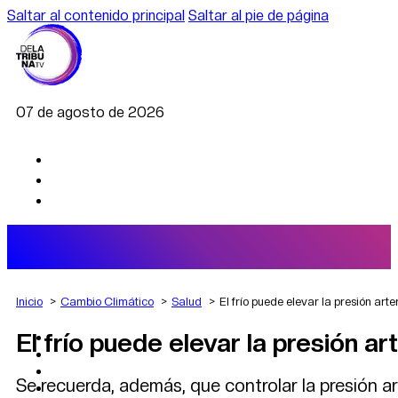
Saltar al contenido principal
Saltar al pie de página
07 de agosto de 2026
Inicio
Cambio Climático
Salud
El frío puede elevar la presión art
El frío puede elevar la presión a
AGRO
DEPORTES
ECONOMÍA
Se recuerda, además, que controlar la presión ar
POLÍTICA