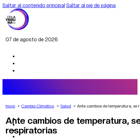
Saltar al contenido principal
Saltar al pie de página
07 de agosto de 2026
Inicio
Cambio Climático
Salud
Ante cambios de temperatura, se 
Ante cambios de temperatura, s
AGRO
DEPORTES
respiratorias
ECONOMÍA
POLÍTICA