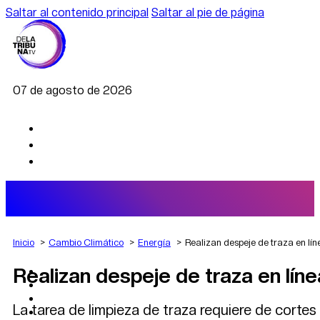
Saltar al contenido principal
Saltar al pie de página
07 de agosto de 2026
Inicio
Cambio Climático
Energía
Realizan despeje de traza en lín
Realizan despeje de traza en líne
AGRO
DEPORTES
ECONOMÍA
La tarea de limpieza de traza requiere de cortes
POLÍTICA