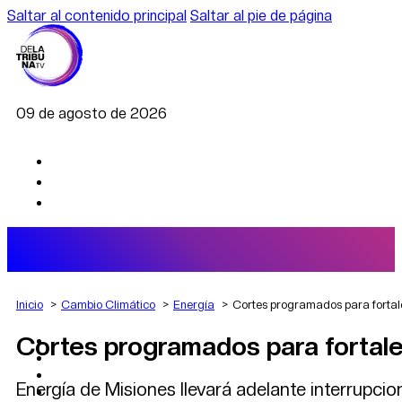
Saltar al contenido principal
Saltar al pie de página
09 de agosto de 2026
Inicio
Cambio Climático
Energía
Cortes programados para fortalec
Cortes programados para fortalec
AGRO
DEPORTES
ECONOMÍA
Energía de Misiones llevará adelante interrupcio
POLÍTICA