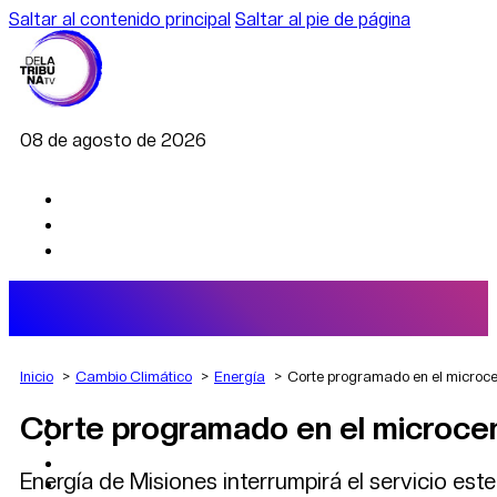
Saltar al contenido principal
Saltar al pie de página
08 de agosto de 2026
Inicio
Cambio Climático
Energía
Corte programado en el microc
Corte programado en el microce
AGRO
DEPORTES
ECONOMÍA
Energía de Misiones interrumpirá el servicio es
POLÍTICA