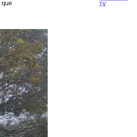
s que
TV