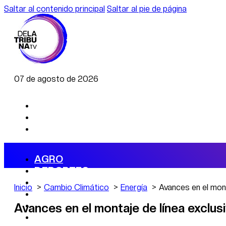
Saltar al contenido principal
Saltar al pie de página
07 de agosto de 2026
AGRO
DEPORTES
ECONOMÍA
Inicio
Cambio Climático
Energía
Avances en el mon
POLÍTICA
CAMBIO CLIMÁTICO
Avances en el montaje de línea exclu
DATA FIRME