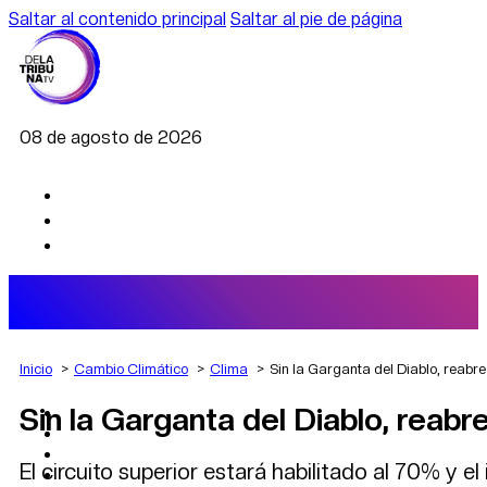
Saltar al contenido principal
Saltar al pie de página
08 de agosto de 2026
Inicio
Cambio Climático
Clima
Sin la Garganta del Diablo, reabr
Sin la Garganta del Diablo, reabr
AGRO
DEPORTES
ECONOMÍA
El circuito superior estará habilitado al 70% y el 
POLÍTICA