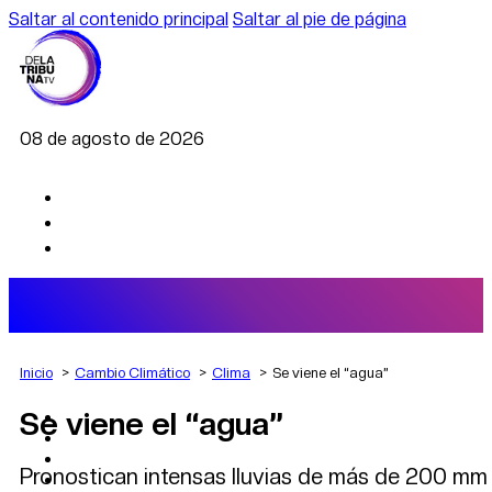
Saltar al contenido principal
Saltar al pie de página
08 de agosto de 2026
Inicio
Cambio Climático
Clima
Se viene el “agua”
Se viene el “agua”
AGRO
DEPORTES
ECONOMÍA
Pronostican intensas lluvias de más de 200 mm 
POLÍTICA