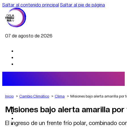
Saltar al contenido principal
Saltar al pie de página
07 de agosto de 2026
Inicio
Cambio Climático
Clima
Misiones bajo alerta amarilla por
Misiones bajo alerta amarilla po
AGRO
DEPORTES
ECONOMÍA
El ingreso de un frente frío polar, combinado 
POLÍTICA