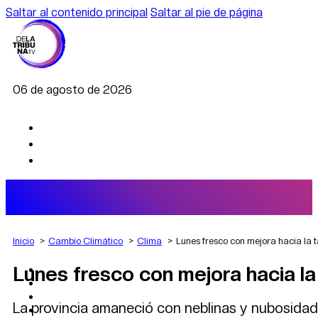
Saltar al contenido principal
Saltar al pie de página
06 de agosto de 2026
Inicio
Cambio Climático
Clima
Lunes fresco con mejora hacia la 
Lunes fresco con mejora hacia la
AGRO
DEPORTES
ECONOMÍA
La provincia amaneció con neblinas y nubosidad 
POLÍTICA