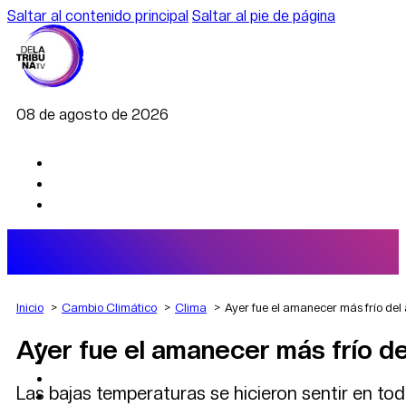
Saltar al contenido principal
Saltar al pie de página
08 de agosto de 2026
Inicio
Cambio Climático
Clima
Ayer fue el amanecer más frío del
Ayer fue el amanecer más frío de
AGRO
DEPORTES
ECONOMÍA
Las bajas temperaturas se hicieron sentir en toda
POLÍTICA