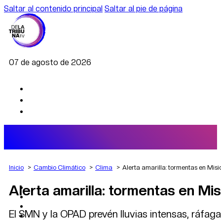
Saltar al contenido principal
Saltar al pie de página
07 de agosto de 2026
Inicio
Cambio Climático
Clima
Alerta amarilla: tormentas en Misi
Alerta amarilla: tormentas en Mi
AGRO
DEPORTES
ECONOMÍA
El SMN y la OPAD prevén lluvias intensas, ráfaga
POLÍTICA