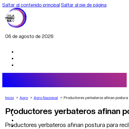
Saltar al contenido principal
Saltar al pie de página
06 de agosto de 2026
Inicio
Agro
Agro Nacional
Productores yerbateros afinan postura
Productores yerbateros afinan p
AGRO
DEPORTES
ECONOMÍA
Productores yerbateros afinan postura para recl
POLÍTICA