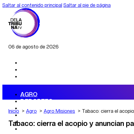
Saltar al contenido principal
Saltar al pie de página
06 de agosto de 2026
AGRO
DEPORTES
ECONOMÍA
Inicio
Agro
Agro Misiones
Tabaco: cierra el acopi
POLÍTICA
CAMBIO CLIMÁTICO
Tabaco: cierra el acopio y anuncian p
DATA FIRME