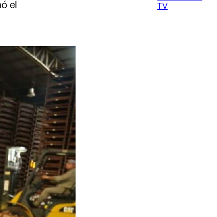
ó el
TV