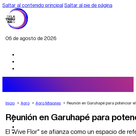
Saltar al contenido principal
Saltar al pie de página
06 de agosto de 2026
Inicio
Agro
Agro Misiones
Reunión en Garuhapé para potenciar el d
Reunión en Garuhapé para potencia
AGRO
DEPORTES
ECONOMÍA
El “Vive Flor” se afianza como un espacio de ref
POLÍTICA