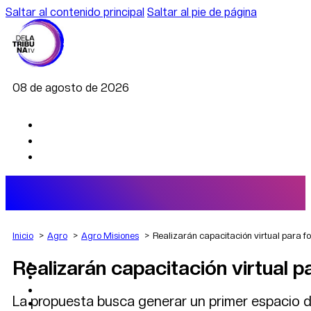
Saltar al contenido principal
Saltar al pie de página
08 de agosto de 2026
Inicio
Agro
Agro Misiones
Realizarán capacitación virtual para fo
Realizarán capacitación virtual pa
AGRO
DEPORTES
ECONOMÍA
La propuesta busca generar un primer espacio de
POLÍTICA