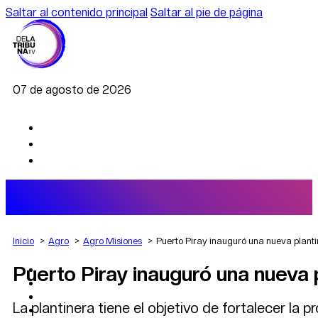
Saltar al contenido principal
Saltar al pie de página
07 de agosto de 2026
Inicio
Agro
Agro Misiones
Puerto Piray inauguró una nueva planti
Puerto Piray inauguró una nueva p
AGRO
DEPORTES
ECONOMÍA
La plantinera tiene el objetivo de fortalecer la p
POLÍTICA