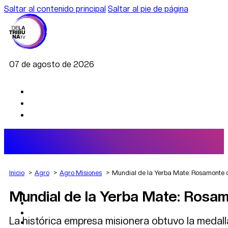
Saltar al contenido principal
Saltar al pie de página
07 de agosto de 2026
Inicio
Agro
Agro Misiones
Mundial de la Yerba Mate: Rosamonte c
Mundial de la Yerba Mate: Rosam
AGRO
DEPORTES
ECONOMÍA
La histórica empresa misionera obtuvo la medall
POLÍTICA