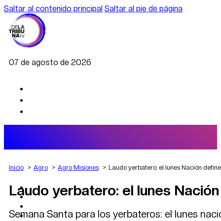
Saltar al contenido principal
Saltar al pie de página
07 de agosto de 2026
Inicio
Agro
Agro Misiones
Laudo yerbatero: el lunes Nación define
Laudo yerbatero: el lunes Nación 
AGRO
DEPORTES
ECONOMÍA
Semana Santa para los yerbateros: el lunes nació
POLÍTICA