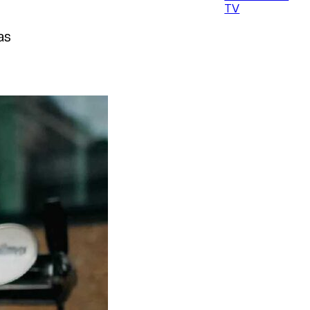
TV
as