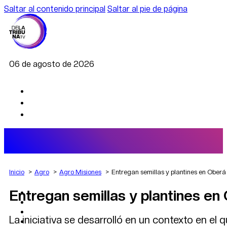
Saltar al contenido principal
Saltar al pie de página
06 de agosto de 2026
Inicio
Agro
Agro Misiones
Entregan semillas y plantines en Oberá 
Entregan semillas y plantines en 
AGRO
DEPORTES
ECONOMÍA
La iniciativa se desarrolló en un contexto en el
POLÍTICA